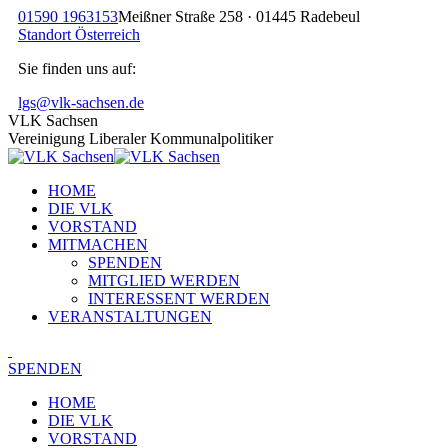
Zum
01590 1963153
Meißner Straße 258 · 01445 Radebeul
Inhalt
Standort Österreich
springen
Sie finden uns auf:
Facebook
Instagram
Linkedin
X
lgs@vlk-sachsen.de
page
page
page
page
VLK Sachsen
opens
opens
opens
opens
Vereinigung Liberaler Kommunalpolitiker
in
in
in
in
new
new
new
new
HOME
window
window
window
window
DIE VLK
VORSTAND
MITMACHEN
SPENDEN
MITGLIED WERDEN
INTERESSENT WERDEN
VERANSTALTUNGEN
SPENDEN
HOME
DIE VLK
VORSTAND